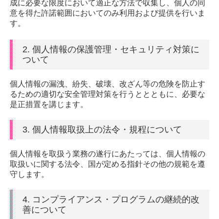
成に必要な限度において適正な方法で収集し、個人の同
インプラント
意を得た許諾範囲においてのみ利用および提供を行いま
す。
大人の矯正歯科
2. 個人情報の保護管理・セキュリティ対策に
子供の矯正歯科
ついて
むかえだ歯科の入れ歯
個人情報の漏洩、紛失、破壊、改ざん等の危険を防止す
るための適切な安全管理対策を行うととともに、必要な
費用について
是正措置を講じます。
採用情報
3. 個人情報取扱上の法令・規程について
個人情報を取扱う業務の遂行にあたっては、個人情報の
取扱いに関する法令、国が定める指針その他の規範を遵
守します。
4. コンプライアンス・プログラムの継続的改
善について