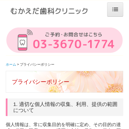
ホーム
選ばれる理由
クリニックについて
初診の方へ
ホーム
プライバシーポリシー
診療案内
プライバシーポリシー
予防歯科
歯周病治療
1. 適切な個人情報の収集、利用、提供の範囲
について
ホワイトニング
セラミック
個人情報は、常に収集目的を明確に定め、その目的の達